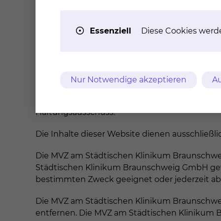
Condat AG
Alt-Moabit 91d
Essenziell
Diese Cookies werd
10559 Berlin
Germany
www.condat.de
Tel: +49 (0)30 39 49 0
Nur Notwendige akzeptieren
Au
condat@condat.de
Haftungsausschuss:
Die Inhalte dieser Website dienen ausschließl
Die MVZ am Städtischen Klinikum Braunschweig
Städtischen Klinikum Braunschweig GmbH gewährl
bestimmten Zweck geeignet oder jederzeit abr
Die MVZ am Städtischen Klinikum Braunschwei
entfernen. Die MVZ am Städtischen Klinikum B