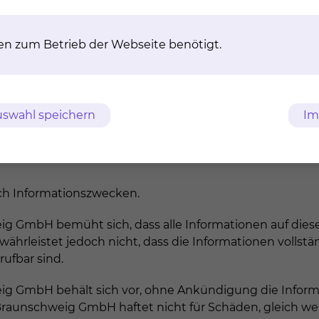
en zum Betrieb der Webseite benötigt.
swahl speichern
Im
ich Informationszwecken.
 GmbH bemüht sich, dass alle Informationen auf diese
eistet jedoch nicht, dass die Informationen vollständig
ufbar sind.
g GmbH behält sich vor, ohne Ankündigung die Inform
raunschweig GmbH haftet nicht für Schäden, gleich wel