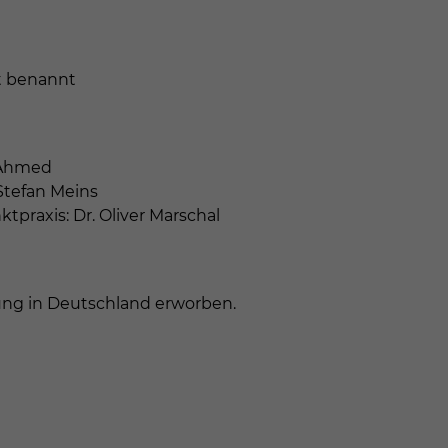
ht benannt
a Ahmed
 Stefan Meins
praxis: Dr. Oliver Marschal
ung in Deutschland erworben.