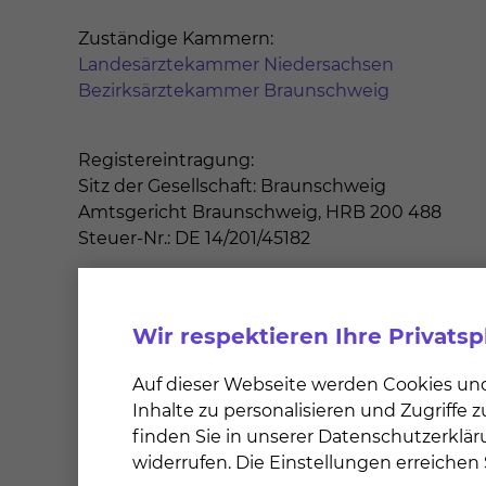
Zuständige Kammern:
Landesärztekammer Niedersachsen
Bezirksärztekammer Braunschweig
Registereintragung:
Sitz der Gesellschaft: Braunschweig
Amtsgericht Braunschweig, HRB 200 488
Steuer-Nr.: DE 14/201/45182
Webmaster:
skbs.digital GmbH
Wir respektieren Ihre Privats
Freisestraße 9/10
Auf dieser Webseite werden Cookies un
38118 Braunschweig
Inhalte zu personalisieren und Zugriffe
skbsdigital@skbs.digital
finden Sie in unserer Datenschutzerklär
widerrufen. Die Einstellungen erreiche
Webdesign und Webentwicklung: