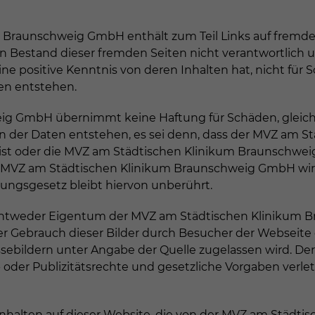
 Braunschweig GmbH enthält zum Teil Links auf fremde
n Bestand dieser fremden Seiten nicht verantwortlich 
positive Kenntnis von deren Inhalten hat, nicht für Sc
en entstehen.
 GmbH übernimmt keine Haftung für Schäden, gleich we
n der Daten entstehen, es sei denn, dass der MVZ am
 ist oder die MVZ am Städtischen Klinikum Braunschweig
der MVZ am Städtischen Klinikum Braunschweig GmbH wi
ungsgesetz bleibt hiervon unberührt.
d entweder Eigentum der MVZ am Städtischen Klinikum
ebrauch dieser Bilder durch Besucher der Webseite od
essebildern unter Angabe der Quelle zugelassen wird. De
 oder Publizitätsrechte und gesetzliche Vorgaben verl
nhalten auf dieser Website, die von der MVZ am Städti